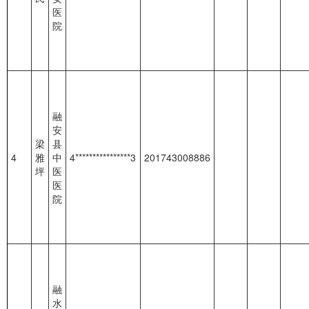
医
院
融
安
梁
县
4
雅
中
4****************3
201743008886
坪
医
医
院
融
水