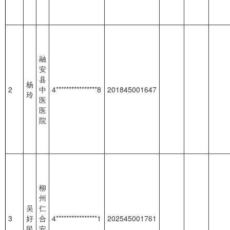
融
安
县
杨
2
中
4****************8
201845001647
玲
医
医
院
柳
州
吴
仁
3
好
合
4****************1
202545001761
民
安