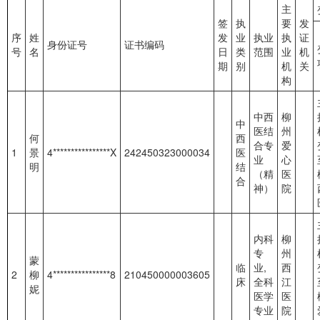
主
签
执
要
发
序
姓
发
业
执业
执
证
身份证号
证书编码
号
名
日
类
范围
业
机
期
别
机
关
构
中西
柳
中
医结
州
何
西
合专
爱
1
景
4****************X
242450323000034
医
业
心
明
结
（精
医
合
神）
院
内科
柳
专
州
蒙
临
业,
西
2
柳
4****************8
210450000003605
床
全科
江
妮
医学
医
专业
院