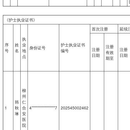
《护士执业证书》
首次注册
延续
执
序
姓
业
护士执业证书
注册
身份证号
注册
注册
号
名
地
编号
有效
日期
日期
点
期至
柳
州
韩
仁
1
秋
合
4****************7
202545002462
琳
安
医
院