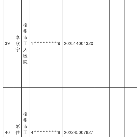
柳
州
李
市
39
欣
工
1****************9
202514004320
宇
人
医
院
柳
州
彭
市
40
佳
工
4****************8
202245007827