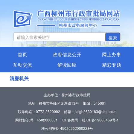
搜索
首页
政府信息公开
网上办事
互动交流
解读回应
精彩专题
清廉机关
主办单位：柳州市行政审批局
地址：柳州市鱼峰区龙湖路13号
邮编：545001
联系电话：0772-2620002
邮箱：lzsgb2630183@sina.com
网站标识码：4502000001
ICP备案号：桂ICP备19006469号-1
桂公网安备 45020202000228号